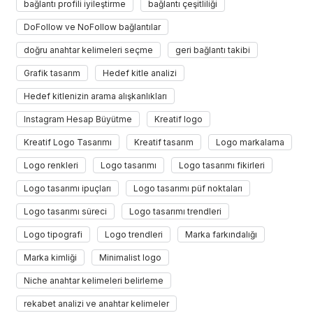
bağlantı profili iyileştirme
bağlantı çeşitliliği
DoFollow ve NoFollow bağlantılar
doğru anahtar kelimeleri seçme
geri bağlantı takibi
Grafik tasarım
Hedef kitle analizi
Hedef kitlenizin arama alışkanlıkları
Instagram Hesap Büyütme
Kreatif logo
Kreatif Logo Tasarımı
Kreatif tasarım
Logo markalama
Logo renkleri
Logo tasarımı
Logo tasarımı fikirleri
Logo tasarımı ipuçları
Logo tasarımı püf noktaları
Logo tasarımı süreci
Logo tasarımı trendleri
Logo tipografi
Logo trendleri
Marka farkındalığı
Marka kimliği
Minimalist logo
Niche anahtar kelimeleri belirleme
rekabet analizi ve anahtar kelimeler