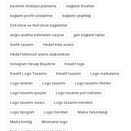
backlink stratejisi planlama.
bağlantı fırsatları
bağlantı profili iyileştirme
bağlantı çeşitliliği
DoFollow ve NoFollow bağlantılar
doğru anahtar kelimeleri seçme
geri bağlantı takibi
Grafik tasarım
Hedef kitle analizi
Hedef kitlenizin arama alışkanlıkları
Instagram Hesap Büyütme
Kreatif logo
Kreatif Logo Tasarımı
Kreatif tasarım
Logo markalama
Logo renkleri
Logo tasarımı
Logo tasarımı fikirleri
Logo tasarımı ipuçları
Logo tasarımı püf noktaları
Logo tasarımı süreci
Logo tasarımı trendleri
Logo tipografi
Logo trendleri
Marka farkındalığı
Marka kimliği
Minimalist logo