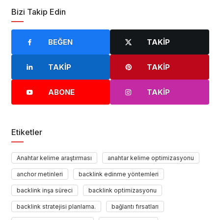
Bizi Takip Edin
BEĞEN
TAKIP
TAKIP
TAKIP
ABONE
TAKIP
Etiketler
Anahtar kelime araştırması
anahtar kelime optimizasyonu
anchor metinleri
backlink edinme yöntemleri
backlink inşa süreci
backlink optimizasyonu
backlink stratejisi planlama.
bağlantı fırsatları