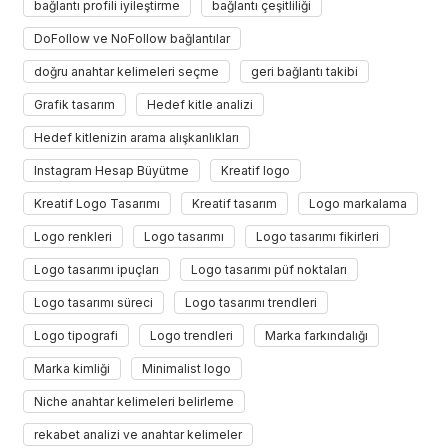
bağlantı profili iyileştirme
bağlantı çeşitliliği
DoFollow ve NoFollow bağlantılar
doğru anahtar kelimeleri seçme
geri bağlantı takibi
Grafik tasarım
Hedef kitle analizi
Hedef kitlenizin arama alışkanlıkları
Instagram Hesap Büyütme
Kreatif logo
Kreatif Logo Tasarımı
Kreatif tasarım
Logo markalama
Logo renkleri
Logo tasarımı
Logo tasarımı fikirleri
Logo tasarımı ipuçları
Logo tasarımı püf noktaları
Logo tasarımı süreci
Logo tasarımı trendleri
Logo tipografi
Logo trendleri
Marka farkındalığı
Marka kimliği
Minimalist logo
Niche anahtar kelimeleri belirleme
rekabet analizi ve anahtar kelimeler