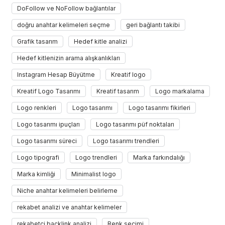
DoFollow ve NoFollow bağlantılar
doğru anahtar kelimeleri seçme
geri bağlantı takibi
Grafik tasarım
Hedef kitle analizi
Hedef kitlenizin arama alışkanlıkları
Instagram Hesap Büyütme
Kreatif logo
Kreatif Logo Tasarımı
Kreatif tasarım
Logo markalama
Logo renkleri
Logo tasarımı
Logo tasarımı fikirleri
Logo tasarımı ipuçları
Logo tasarımı püf noktaları
Logo tasarımı süreci
Logo tasarımı trendleri
Logo tipografi
Logo trendleri
Marka farkındalığı
Marka kimliği
Minimalist logo
Niche anahtar kelimeleri belirleme
rekabet analizi ve anahtar kelimeler
rekabetçi backlink analizi
Renk seçimi