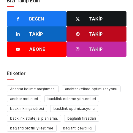
Bizi Takip Edin
BEĞEN
TAKIP
TAKIP
TAKIP
ABONE
TAKIP
Etiketler
Anahtar kelime araştırması
anahtar kelime optimizasyonu
anchor metinleri
backlink edinme yöntemleri
backlink inşa süreci
backlink optimizasyonu
backlink stratejisi planlama.
bağlantı fırsatları
bağlantı profili iyileştirme
bağlantı çeşitliliği