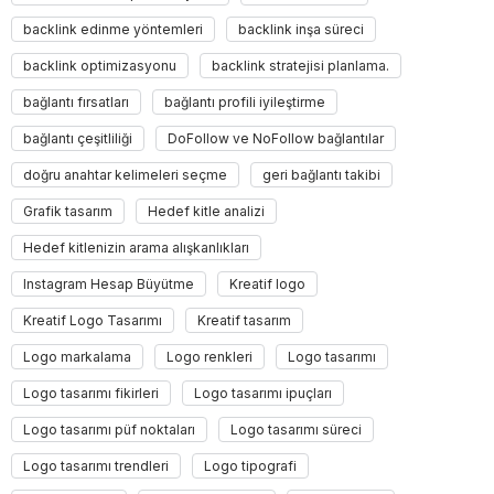
backlink edinme yöntemleri
backlink inşa süreci
backlink optimizasyonu
backlink stratejisi planlama.
bağlantı fırsatları
bağlantı profili iyileştirme
bağlantı çeşitliliği
DoFollow ve NoFollow bağlantılar
doğru anahtar kelimeleri seçme
geri bağlantı takibi
Grafik tasarım
Hedef kitle analizi
Hedef kitlenizin arama alışkanlıkları
Instagram Hesap Büyütme
Kreatif logo
Kreatif Logo Tasarımı
Kreatif tasarım
Logo markalama
Logo renkleri
Logo tasarımı
Logo tasarımı fikirleri
Logo tasarımı ipuçları
Logo tasarımı püf noktaları
Logo tasarımı süreci
Logo tasarımı trendleri
Logo tipografi