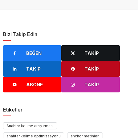
Bizi Takip Edin
BEĞEN
TAKIP
TAKIP
TAKIP
ABONE
TAKIP
Etiketler
Anahtar kelime araştırması
anahtar kelime optimizasyonu
anchor metinleri