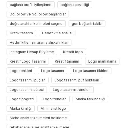
bağlantı profili iyileştirme
bağlantı çeşitliliği
DoFollow ve NoFollow bağlantılar
doğru anahtar kelimeleri seçme
geri bağlantı takibi
Grafik tasarım
Hedef kitle analizi
Hedef kitlenizin arama alışkanlıkları
Instagram Hesap Büyütme
Kreatif logo
Kreatif Logo Tasarımı
Kreatif tasarım
Logo markalama
Logo renkleri
Logo tasarımı
Logo tasarımı fikirleri
Logo tasarımı ipuçları
Logo tasarımı püf noktaları
Logo tasarımı süreci
Logo tasarımı trendleri
Logo tipografi
Logo trendleri
Marka farkındalığı
Marka kimliği
Minimalist logo
Niche anahtar kelimeleri belirleme
rekabet analizi ve anahtar kelimeler