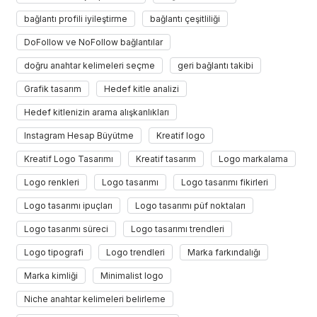
bağlantı profili iyileştirme
bağlantı çeşitliliği
DoFollow ve NoFollow bağlantılar
doğru anahtar kelimeleri seçme
geri bağlantı takibi
Grafik tasarım
Hedef kitle analizi
Hedef kitlenizin arama alışkanlıkları
Instagram Hesap Büyütme
Kreatif logo
Kreatif Logo Tasarımı
Kreatif tasarım
Logo markalama
Logo renkleri
Logo tasarımı
Logo tasarımı fikirleri
Logo tasarımı ipuçları
Logo tasarımı püf noktaları
Logo tasarımı süreci
Logo tasarımı trendleri
Logo tipografi
Logo trendleri
Marka farkındalığı
Marka kimliği
Minimalist logo
Niche anahtar kelimeleri belirleme