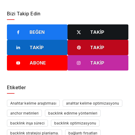
Bizi Takip Edin
BEĞEN
TAKIP
TAKIP
TAKIP
ABONE
TAKIP
Etiketler
Anahtar kelime araştırması
anahtar kelime optimizasyonu
anchor metinleri
backlink edinme yöntemleri
backlink inşa süreci
backlink optimizasyonu
backlink stratejisi planlama.
bağlantı fırsatları